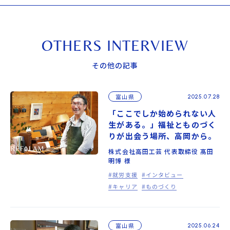
OTHERS INTERVIEW
その他の記事
富山県
2025.07.28
「ここでしか始められない人
生がある。」福祉とものづく
りが出会う場所、高岡から。
株式会社高田工芸 代表取締役 髙田
明博 様
就労支援
インタビュー
キャリア
ものづくり
富山県
2025.06.24