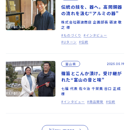
伝統の技を、器へ。高岡銅器
の流れを汲む“アルミの器”
株式会社砺波商店 企画部長 砺波 敬
之 様
ものづくり
インタビュー
Uターン
伝統
富山県
2025.05.19
篠笛とこんか漬け。受け継が
れた“富山の音と味”
七福 代表 佐々治 千栄美 谷口 正成
様
インタビュー
商品開発
伝統
View more